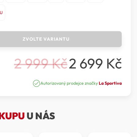
EU
ZVOLTE VARIANTU
2 999
Kč
2 699
Kč
Původní
Aktuální
cena
cena
Autorizovaný prodejce značky
La Sportiva
byla:
je:
2
2
KUPU
U NÁS
999 Kč.
699 Kč.