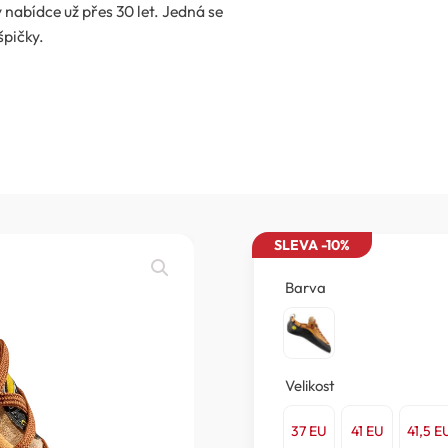
 nabídce už přes 30 let. Jedná se
špičky.
SLEVA -10%
Barva
Velikost
37 EU
41 EU
41,5 E