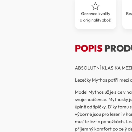
Garance kvality
Be
a originality zboží
POPIS
PROD
ABSOLUTNÍ KLASIKA MEZI
Lezečky Mythos patří mezi ab
Model Mythos už je sice v nab
svoje nadšence. Mythosky js
úplně od špičky. Díky tomu 
výborné jsou pro lezení v hor
musíte lézt v ponožkách. Le
příjemný komfort po celý d