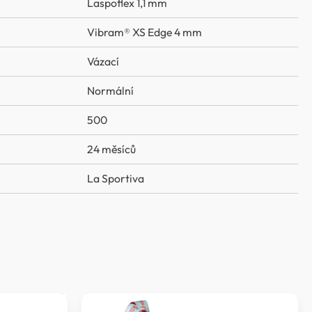
Laspoflex 1,1 mm
Vibram® XS Edge 4 mm
Vázací
Normální
500
24 měsíců
La Sportiva