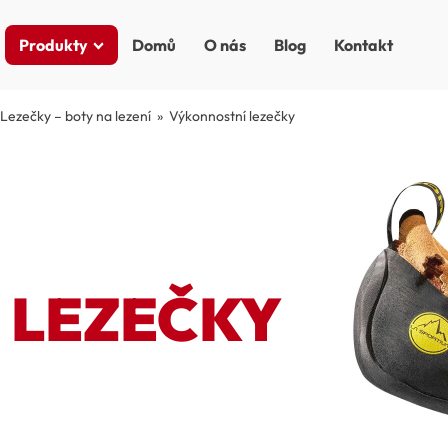
Produkty
Domů
O nás
Blog
Kontakt
Lezečky – boty na lezení
»
Výkonnostní lezečky
- LEZEČKY