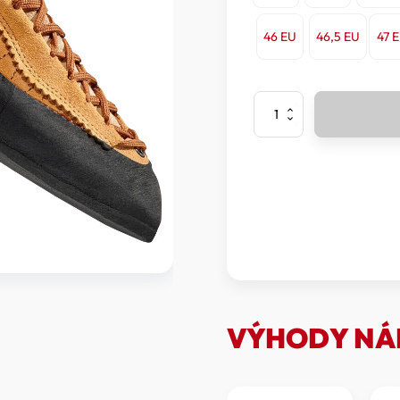
46 EU
46,5 EU
47 
La
Sportiva
-
Lezečky
Mythos
množství
VÝHODY NÁ