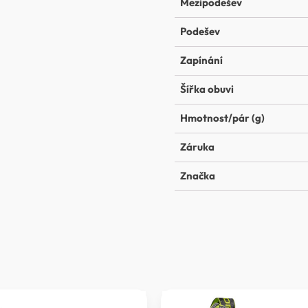
Mezipodešev
Podešev
Zapínání
Šířka obuvi
Hmotnost/pár (g)
Záruka
Značka