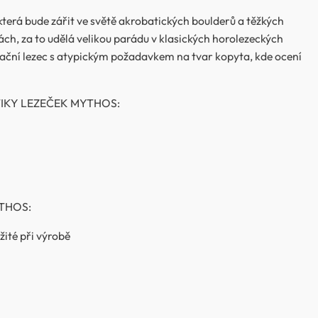
která bude zářit ve světě akrobatických boulderů a těžkých
ách, za to udělá velikou parádu v klasických horolezeckých
eační lezec s atypickým požadavkem na tvar kopyta, kde ocení
IKY LEZEČEK MYTHOS:
THOS:
žité při výrobě