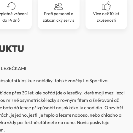
zplatné vrácení
Profi personál a
Více než 10 let
do 14 dnů
zákaznický servis
zkušeností
UKTU
 LEZEČKAMI
solutní klasiku z nabídky italské značky La Sportiva.
ídce přes 30 let, ale pořád jde o lezečky, které mají mezi lezci
ou mírně asymetrické lezky s rovným fitem a šněrování až
se bota dá lehce přizpůsobit na jakkékoliv chodidlo. Obzvlášť
ách, je jedno, jestli je teplo a lezete naboso, nebo chladno a
zku vždy perfektně utáhnete na nohu. Navíc poskytuje
en.