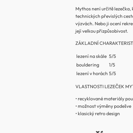
Mythos není určitě lezečka, 
technických převislých cest
výzvách. Nebo ji ocení rekr
její velkou přizpůsobivost.
ZÁKLADNÍ CHARAKTERIST
lezení na skále
5/5
bouldering
1/5
lezení v horách
5/5
VLASTNOSTI LEZEČEK MY
• recyklované materiály pou
• možnost výměny podešve
• klasický retro design