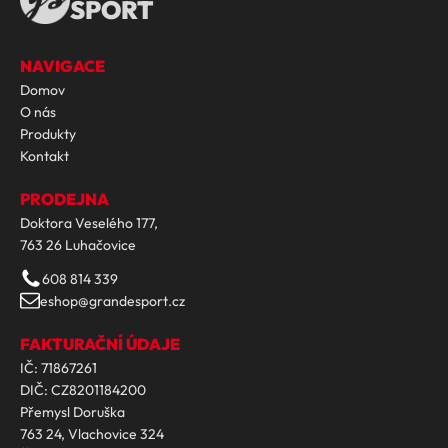
SPORT
NAVIGACE
Domov
O nás
Produkty
Kontakt
PRODEJNA
Doktora Veselého 177,
763 26 Luhačovice
608 814 339
eshop@grandesport.cz
FAKTURAČNÍ ÚDAJE
IČ: 71867261
DIČ: CZ8201184200
Přemysl Doruška
763 24, Vlachovice 324