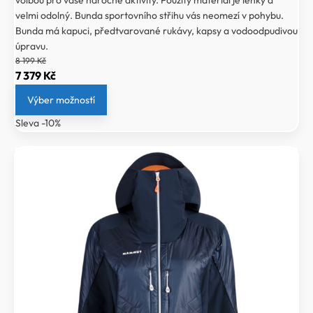
volbou pro vaše náročné aktivity. Použitý materiál je lehký a
velmi odolný. Bunda sportovního střihu vás neomezí v pohybu.
Bunda má kapuci, předtvarované rukávy, kapsy a vodoodpudivou
úpravu.
8 199
Kč
Původní
Aktuální
7 379
Kč
cena
cena
Výber možností
byla:
je:
Sleva -10%
8
7
199 Kč.
379 Kč.