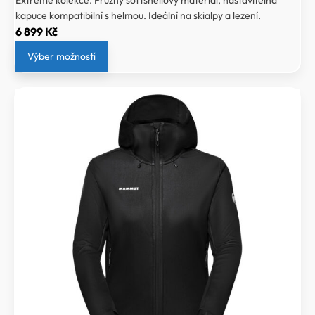
Extreme kolekce. Pružný softshellový materiál, nastavitelná
kapuce kompatibilní s helmou. Ideální na skialpy a lezení.
6 899
Kč
Výber možností