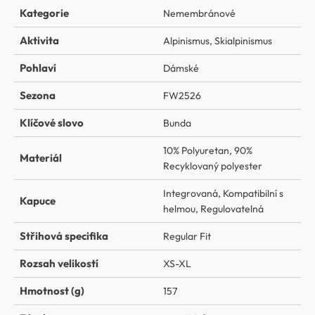
Kategorie
Nemembránové
Aktivita
Alpinismus
,
Skialpinismus
Pohlaví
Dámské
Sezona
FW2526
Klíčové slovo
Bunda
10% Polyuretan
,
90%
Materiál
Recyklovaný polyester
Integrovaná
,
Kompatibilní s
Kapuce
helmou
,
Regulovatelná
Střihová specifika
Regular Fit
Rozsah velikostí
XS-XL
Hmotnost (g)
157