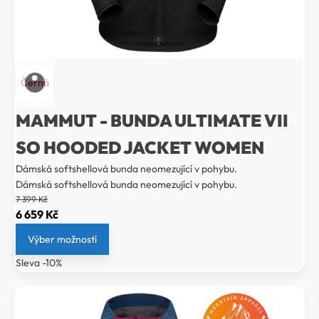
Černá
MAMMUT - BUNDA ULTIMATE VII
SO HOODED JACKET WOMEN
Dámská softshellová bunda neomezující v pohybu.
Dámská softshellová bunda neomezující v pohybu.
7 399
Kč
Původní
Aktuální
6 659
Kč
cena
cena
Výber možností
byla:
je:
Sleva -10%
7
6
399 Kč.
659 Kč.