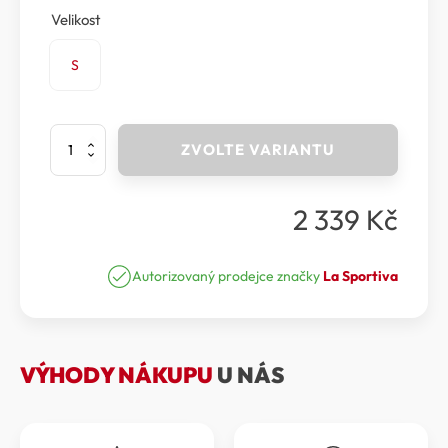
Velikost
S
La
ZVOLTE VARIANTU
Sportiva
-
Bunda
2 339
Kč
WALL
BREEZE
STRETCH
JKT
Autorizovaný prodejce značky
La Sportiva
Women
množství
VÝHODY NÁKUPU
U NÁS