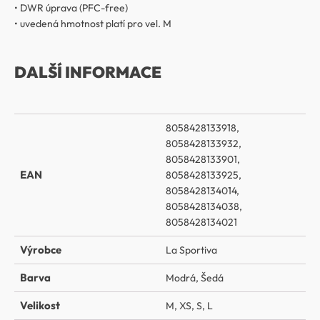
• DWR úprava (PFC-free)
• uvedená hmotnost platí pro vel. M
DALŠÍ INFORMACE
8058428133918,
8058428133932,
8058428133901,
EAN
8058428133925,
8058428134014,
8058428134038,
8058428134021
Výrobce
La Sportiva
Barva
Modrá
,
Šedá
Velikost
M
,
XS
,
S
,
L