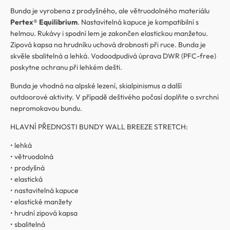
Bunda je vyrobena z prodyšného, ale větruodolného materiálu
Pertex® Equilibrium
. Nastavitelná kapuce je kompatibilní s
helmou. Rukávy i spodní lem je zakončen elastickou manžetou.
Zipová kapsa na hrudníku uchová drobnosti při ruce. Bunda je
skvěle sbalitelná a lehká. Vodoodpudivá úprava DWR (PFC-free)
poskytne ochranu při lehkém dešti.
Bunda je vhodná na alpské lezení, skialpinismus a další
outdoorové aktivity. V případě deštivého počasí doplňte o svrchní
nepromokavou bundu.
HLAVNÍ PŘEDNOSTI BUNDY WALL BREEZE STRETCH:
• lehká
• větruodolná
• prodyšná
• elastická
• nastavitelná kapuce
• elastické manžety
• hrudní zipová kapsa
• sbalitelná