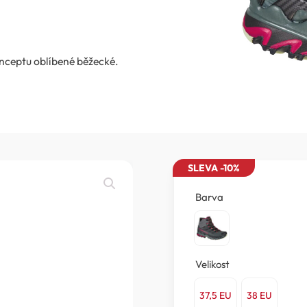
onceptu oblíbené běžecké.
SLEVA -10%
Barva
Velikost
37,5 EU
38 EU