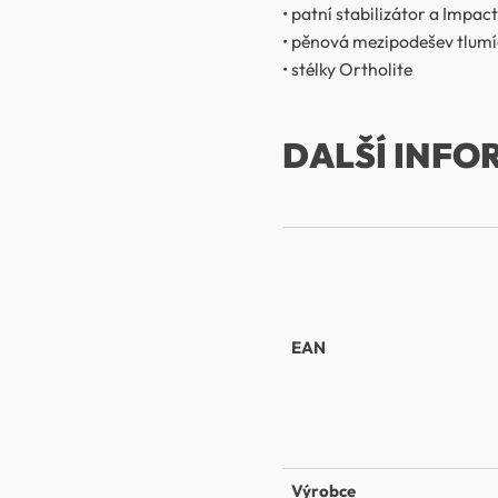
• patní stabilizátor a Impa
• pěnová mezipodešev tlumí
• stélky Ortholite
DALŠÍ INFO
EAN
Výrobce