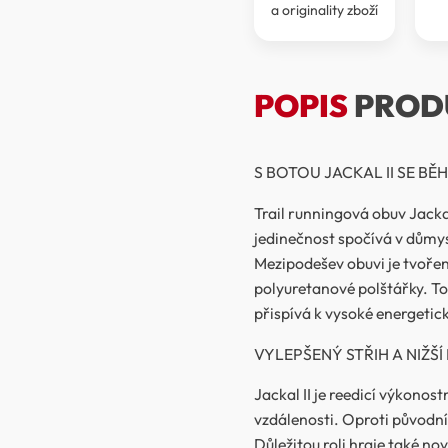
a originality zboží
POPIS
PROD
S BOTOU JACKAL II SE BĚH
Trail runningová obuv Jackal 
jedinečnost spočívá v důmysl
Mezipodešev obuvi je tvořen
polyuretanové polštářky. To
přispívá k vysoké energetic
VYLEPŠENÝ STŘIH A NIŽŠ
Jackal II je reedicí výkonos
vzdálenosti. Oproti původní
Důležitou roli hraje také no