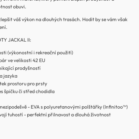
tnost obuvi.
lepšit váš výkon na dlouhých trasách. Hodit by se vám však
ení.
Y JACKAL II:
sti (výkonostní i rekreační použití)
pár ve velikosti 42 EU
nikající prodyšností
a jazyka
tatek prostoru pro prsty
s špičku či střed chodidla
ezipodešvě - EVA s polyuretanovými polštářky (Infinitoo™)
ojí tuhostí - perfektní přilnavost a dlouhá životnost