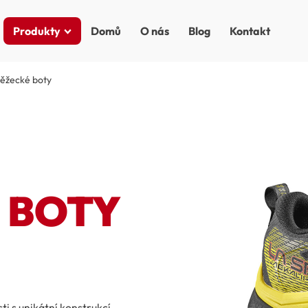
Produkty
Domů
O nás
Blog
Kontakt
běžecké boty
- BOTY
i s unikátní konstrukcí