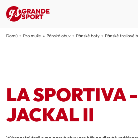
GRANDE
SPORT
Domů
»
Pro muže
»
Pánská obuv
»
Pánské boty
»
Pánské trailové 
LA SPORTIVA 
JACKAL II
Výkonostní trail runningová obuv pro běh na dlouhé vzdálenost