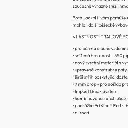
současně výrazně snížil hmo
Bota Jackal II vám pomůže z
mohlo i další běžecké vybav
VLASTNOSTI TRAILOVÉ BOT
• pro běh na dlouhé vzdáleno
• snížená hmotnost - 550 g/
• nový svrchní materiál s vy
• upravená konstrukce paty 
• širší střih poskytující dos
• 7 mm drop - pro došlap pře
• Impact Break System
• kombinovaná konstrukce m
• podrážka FriXion® Red s dv
• allroad