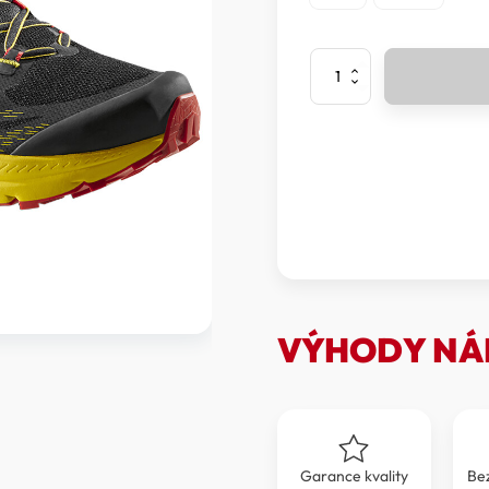
La
Sportiva
-
Boty
Jackal
II
množství
VÝHODY NÁ
Garance kvality
Be