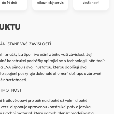
do 14 dnů
zákaznický servis
zkušeností
UKTU
ÁNÍ STANE VAŠÍ ZÁVISLOSTÍ
II značky La Sportiva učiní z běhu vaší závislost. Její
né konstrukci podrážky opírající se o technologii Infinitoo™.
a EVA pěnou s dvojí hustotou, kterou doplňují dva
to spojení poskytuje dokonalé utlumení došlapu a zároveň
ké návrtatnosti.
Í HMOTNOST
tní trailové obuvi pro běh na dlouhé až velmi dlouhé
 verzi disponuje upravenou konstrukcí paty a jazyka.
vý svrchní materiál, který pomohl zlepšit prodyšnost a