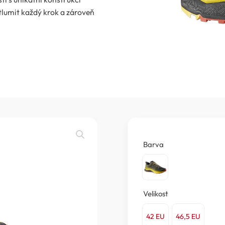
tlumit každý krok a zároveň
Barva
Velikost
42 EU
46,5 EU