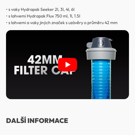
• s vaky Hydrapak Seeker 2l, 3l, 4l, 6l
• s lahvemi Hydrapak Flux 750 ml, 1l, 1.5l
• s lahvemi a vaky jiných značek s uzávěry o průměru 42 mm
DALŠÍ INFORMACE