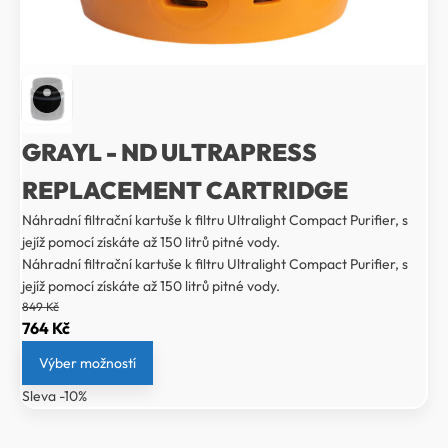
GRAYL - ND ULTRAPRESS
REPLACEMENT CARTRIDGE
Náhradní filtrační kartuše k filtru Ultralight Compact Purifier, s
jejíž pomocí získáte až 150 litrů pitné vody.
Náhradní filtrační kartuše k filtru Ultralight Compact Purifier, s
jejíž pomocí získáte až 150 litrů pitné vody.
849
Kč
Původní
Aktuální
764
Kč
cena
cena
Výber možností
byla:
je:
Sleva -10%
849 Kč.
764 Kč.