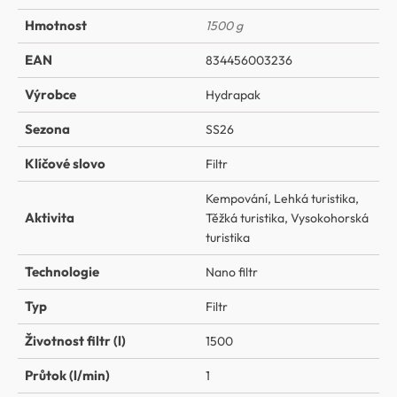
Hmotnost
1500 g
EAN
834456003236
Výrobce
Hydrapak
Sezona
SS26
Klíčové slovo
Filtr
Kempování
,
Lehká turistika
,
Aktivita
Těžká turistika
,
Vysokohorská
turistika
Technologie
Nano filtr
Typ
Filtr
Životnost filtr (l)
1500
Průtok (l/min)
1