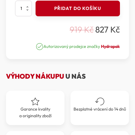
Hydrapak
PŘIDAT DO KOŠÍKU
-
Filtr
42
919
Kč
827
Kč
MM
Původní
Aktuální
Filter
cena
cena
Cap
množství
Autorizovaný prodejce značky
Hydrapak
byla:
je:
919 Kč.
827 Kč.
VÝHODY NÁKUPU
U NÁS
Garance kvality
Bezplatné vrácení do 14 dnů
a originality zboží