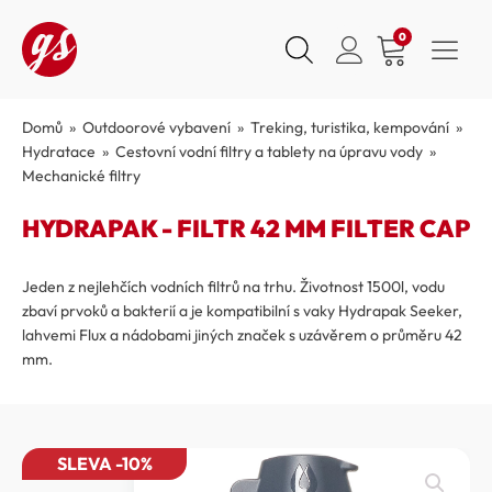
0
Domů
»
Outdoorové vybavení
»
Treking, turistika, kempování
»
Hydratace
»
Cestovní vodní filtry a tablety na úpravu vody
»
Mechanické filtry
HYDRAPAK - FILTR 42 MM FILTER CAP
Jeden z nejlehčích vodních filtrů na trhu. Životnost 1500l, vodu
zbaví prvoků a bakterií a je kompatibilní s vaky Hydrapak Seeker,
lahvemi Flux a nádobami jiných značek s uzávěrem o průměru 42
mm.
SLEVA -10%