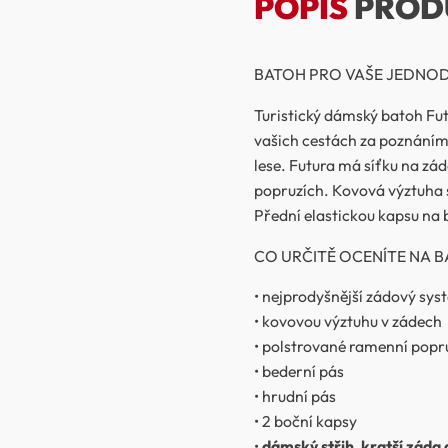
POPIS
PROD
BATOH PRO VAŠE JEDNOD
Turistický dámský batoh Fu
vašich cestách za poznáním, 
lese. Futura má síťku na zá
popruzích. Kovová výztuha se
Přední elastickou kapsu na 
CO URČITĚ OCENÍTE NA B
• nejprodyšnější zádový sys
• kovovou výztuhu v zádech
• polstrované ramenní popr
• bederní pás
• hrudní pás
• 2 boční kapsy
•
dámský střih, kratší záda