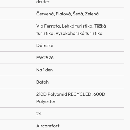
deuter
Červená
,
Fialová
,
Šedá
,
Zelená
Via Ferrata
,
Lehká turistika
,
Těžká
turistika
,
Vysokohorská turistika
Dámské
FW2526
Na 1 den
Batoh
210D Polyamid RECYCLED
,
600D
Polyester
24
Aircomfort