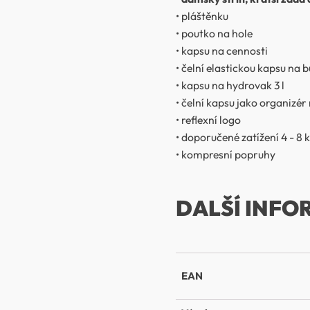
• pláštěnku
• poutko na hole
• kapsu na cennosti
• čelní elastickou kapsu na 
• kapsu na hydrovak 3 l
• čelní kapsu jako organizér 
• reflexní logo
• doporučené zatížení 4 - 8 
• kompresní popruhy
DALŠÍ INFO
EAN