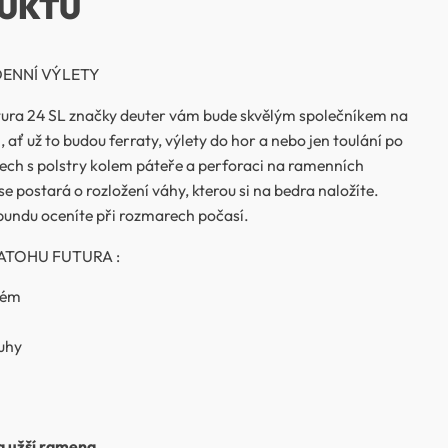
UKTU
ENNÍ VÝLETY
tura 24 SL značky deuter vám bude skvělým společníkem na
ať už to budou ferraty, výlety do hor a nebo jen toulání po
dech s polstry kolem páteře a perforaci na ramenních
 postará o rozložení váhy, kterou si na bedra naložíte.
bundu oceníte při rozmarech počasí.
ATOHU FUTURA :
tém
uhy
 a užší ramena