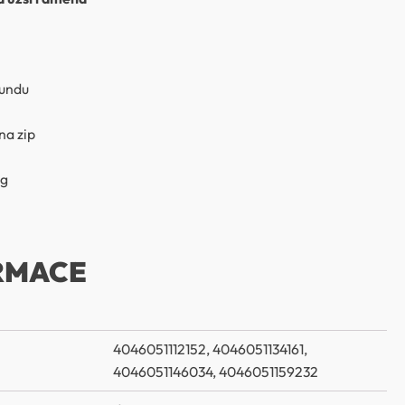
bundu
na zip
kg
RMACE
4046051112152, 4046051134161,
4046051146034, 4046051159232