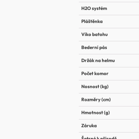
H2O systém
Pláštěnka
Víko batohu
Bederní pás
Držák na helmu
Počet komor
Nosnost (kg)
Rozměry (cm)
Hmotnost (g)
Záruka
Šetrné k přírodě