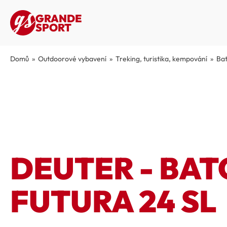
GRANDE
SPORT
Domů
»
Outdoorové vybavení
»
Treking, turistika, kempování
»
Bat
DEUTER - BA
FUTURA 24 SL