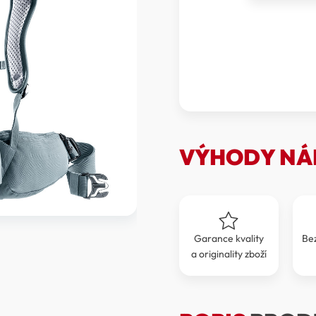
Batoh
Futura
24
SL
množství
VÝHODY NÁ
Garance kvality
Be
a originality zboží