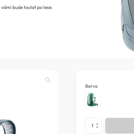
 vámi bude toulat po lese.
Barva
deuter
-