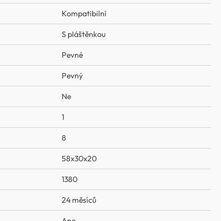
Kompatibilní
S pláštěnkou
Pevné
Pevný
Ne
1
8
58x30x20
1380
24 měsíců
Ano