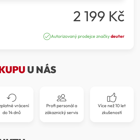
2 199
Kč
Autorizovaný prodejce značky
deuter
KUPU
U NÁS
zplatné vrácení
Profi personál a
Více než 10 let
do 14 dnů
zákaznický servis
zkušeností