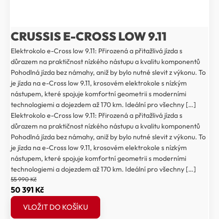
CRUSSIS E-CROSS LOW 9.11
Elektrokolo e-Cross low 9.11: Přirozená a přitažlivá jízda s
důrazem na praktičnost nízkého nástupu a kvalitu komponentů
Pohodlná jízda bez námahy, aniž by bylo nutné slevit z výkonu. To
je jízda na e-Cross low 9.11, krosovém elektrokole s nízkým
nástupem, které spojuje komfortní geometrii s moderními
technologiemi a dojezdem až 170 km. Ideální pro všechny […]
Elektrokolo e-Cross low 9.11: Přirozená a přitažlivá jízda s
důrazem na praktičnost nízkého nástupu a kvalitu komponentů
Pohodlná jízda bez námahy, aniž by bylo nutné slevit z výkonu. To
je jízda na e-Cross low 9.11, krosovém elektrokole s nízkým
nástupem, které spojuje komfortní geometrii s moderními
technologiemi a dojezdem až 170 km. Ideální pro všechny […]
55 990
Kč
Původní
Aktuální
50 391
Kč
cena
cena
VLOŽIT DO KOŠÍKU
byla:
je: