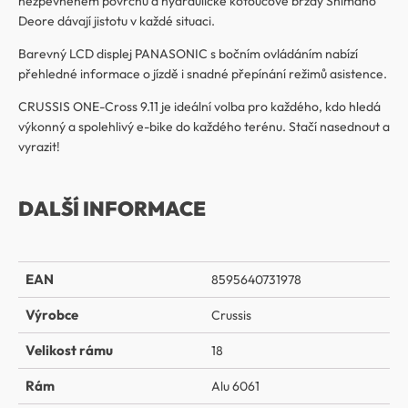
nezpevněném povrchu a hydraulické kotoučové brzdy Shimano
Deore dávají jistotu v každé situaci.
Barevný LCD displej PANASONIC s bočním ovládáním nabízí
přehledné informace o jízdě i snadné přepínání režimů asistence.
CRUSSIS ONE-Cross 9.11 je ideální volba pro každého, kdo hledá
výkonný a spolehlivý e-bike do každého terénu. Stačí nasednout a
vyrazit!
DALŠÍ INFORMACE
EAN
8595640731978
Výrobce
Crussis
Velikost rámu
18
Rám
Alu 6061