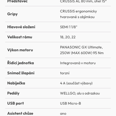
Představec
CRUSSIS AL 80 mm, úhel 15°
CRUSSIS ergonomicky
Gripy
tvarované s objímkou
Hlavové složení
SEMI 1 1/8"
Velikost rámu
18, 20, 22
PANASONIC GX Ultimate,
Výkon motoru
250W (MAX 600W) 95 Nm
Řídící jednotka
Integrovaná v motoru
Snímač šlapání
torzní
Nabíječka
4 A (součást výbavy)
Pedály
WELLGO, alu s odrazkou
USB port
USB Micro-B
Asistent chůze
ano