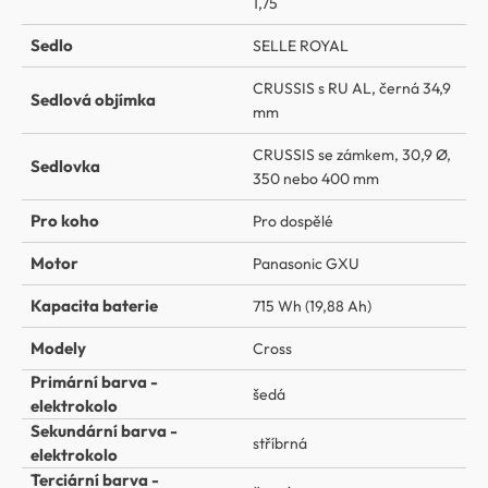
1,75
Sedlo
SELLE ROYAL
CRUSSIS s RU AL, černá 34,9
Sedlová objímka
mm
CRUSSIS se zámkem, 30,9 Ø,
Sedlovka
350 nebo 400 mm
Pro koho
Pro dospělé
Motor
Panasonic GXU
Kapacita baterie
715 Wh (19,88 Ah)
Modely
Cross
Primární barva -
šedá
elektrokolo
Sekundární barva -
stříbrná
elektrokolo
Terciární barva -