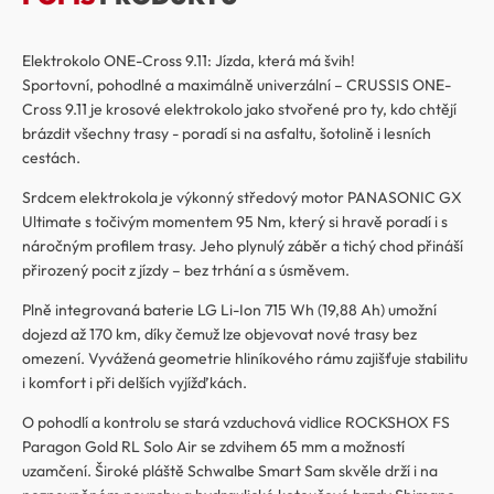
Elektrokolo ONE-Cross 9.11: Jízda, která má švih!
Sportovní, pohodlné a maximálně univerzální – CRUSSIS ONE-
Cross 9.11 je krosové elektrokolo jako stvořené pro ty, kdo chtějí
brázdit všechny trasy - poradí si na asfaltu, šotolině i lesních
cestách.
Srdcem elektrokola je výkonný středový motor PANASONIC GX
Ultimate s točivým momentem 95 Nm, který si hravě poradí i s
náročným profilem trasy. Jeho plynulý záběr a tichý chod přináší
přirozený pocit z jízdy – bez trhání a s úsměvem.
Plně integrovaná baterie LG Li-Ion 715 Wh (19,88 Ah) umožní
dojezd až 170 km, díky čemuž lze objevovat nové trasy bez
omezení. Vyvážená geometrie hliníkového rámu zajišťuje stabilitu
i komfort i při delších vyjížďkách.
O pohodlí a kontrolu se stará vzduchová vidlice ROCKSHOX FS
Paragon Gold RL Solo Air se zdvihem 65 mm a možností
uzamčení. Široké pláště Schwalbe Smart Sam skvěle drží i na