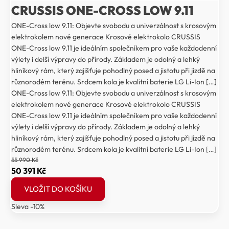
CRUSSIS ONE-CROSS LOW 9.11
ONE-Cross low 9.11: Objevte svobodu a univerzálnost s krosovým
elektrokolem nové generace Krosové elektrokolo CRUSSIS
ONE-Cross low 9.11 je ideálním společníkem pro vaše každodenní
výlety i delší výpravy do přírody. Základem je odolný a lehký
hliníkový rám, který zajišťuje pohodlný posed a jistotu při jízdě na
různorodém terénu. Srdcem kola je kvalitní baterie LG Li-Ion […]
ONE-Cross low 9.11: Objevte svobodu a univerzálnost s krosovým
elektrokolem nové generace Krosové elektrokolo CRUSSIS
ONE-Cross low 9.11 je ideálním společníkem pro vaše každodenní
výlety i delší výpravy do přírody. Základem je odolný a lehký
hliníkový rám, který zajišťuje pohodlný posed a jistotu při jízdě na
různorodém terénu. Srdcem kola je kvalitní baterie LG Li-Ion […]
55 990
Kč
Původní
Aktuální
50 391
Kč
cena
cena
VLOŽIT DO KOŠÍKU
byla:
je:
Sleva -10%
55
50
990 Kč.
391 Kč.