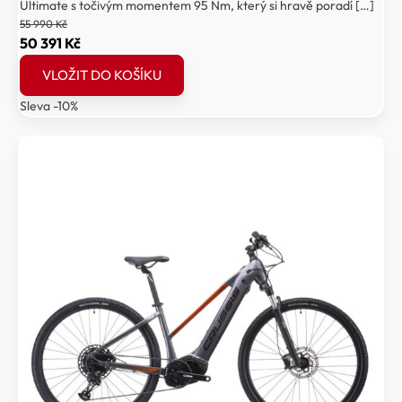
Ultimate s točivým momentem 95 Nm, který si hravě poradí […]
55 990
Kč
Původní
Aktuální
50 391
Kč
cena
cena
VLOŽIT DO KOŠÍKU
byla:
je:
Sleva -10%
55
50
990 Kč.
391 Kč.