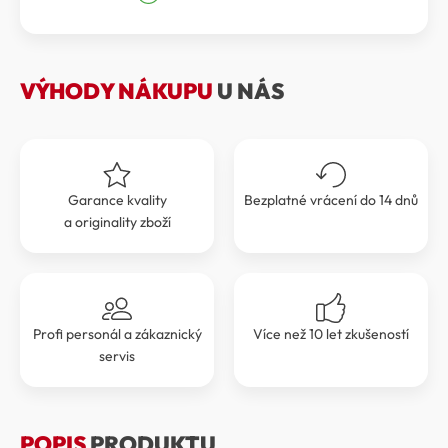
byla:
je:
55
50
990 Kč.
391 Kč.
VÝHODY NÁKUPU
U NÁS
Garance kvality
Bezplatné vrácení do 14 dnů
a originality zboží
Profi personál a zákaznický
Více než 10 let zkušeností
servis
POPIS
PRODUKTU