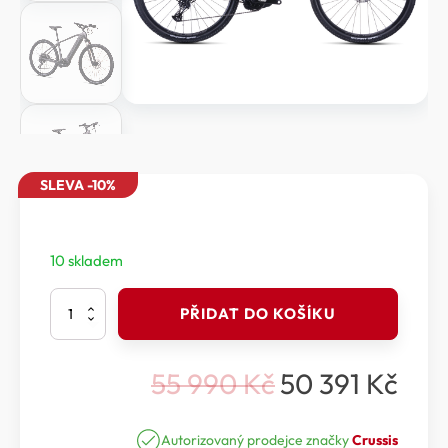
SLEVA -10%
10 skladem
Crussis
PŘIDAT DO KOŠÍKU
ONE-
Cross
9.11
55 990
Kč
50 391
Kč
množství
Původní
Aktuální
cena
cena
Autorizovaný prodejce značky
Crussis