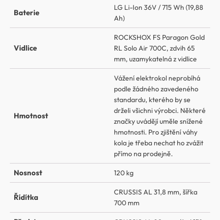
LG Li-Ion 36V / 715 Wh (19,88
Baterie
Ah)
ROCKSHOX FS Paragon Gold
Vidlice
RL Solo Air 700C, zdvih 65
mm, uzamykatelná z vidlice
Vážení elektrokol neprobíhá
podle žádného zavedeného
standardu, kterého by se
drželi všichni výrobci. Některé
Hmotnost
značky uvádějí uměle snížené
hmotnosti. Pro zjištění váhy
kola je třeba nechat ho zvážit
přímo na prodejně.
Nosnost
120 kg
CRUSSIS AL 31,8 mm, šířka
Řídítka
700 mm