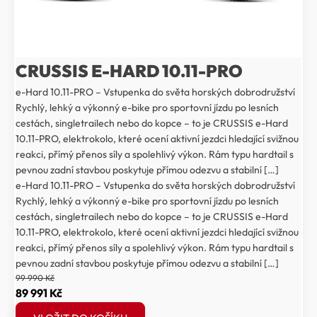
CRUSSIS E-HARD 10.11-PRO
e-Hard 10.11-PRO – Vstupenka do světa horských dobrodružství
Rychlý, lehký a výkonný e-bike pro sportovní jízdu po lesních
cestách, singletrailech nebo do kopce – to je CRUSSIS e-Hard
10.11-PRO, elektrokolo, které ocení aktivní jezdci hledající svižnou
reakci, přímý přenos síly a spolehlivý výkon. Rám typu hardtail s
pevnou zadní stavbou poskytuje přímou odezvu a stabilní […]
e-Hard 10.11-PRO – Vstupenka do světa horských dobrodružství
Rychlý, lehký a výkonný e-bike pro sportovní jízdu po lesních
cestách, singletrailech nebo do kopce – to je CRUSSIS e-Hard
10.11-PRO, elektrokolo, které ocení aktivní jezdci hledající svižnou
reakci, přímý přenos síly a spolehlivý výkon. Rám typu hardtail s
pevnou zadní stavbou poskytuje přímou odezvu a stabilní […]
99 990
Kč
Původní
Aktuální
89 991
Kč
cena
cena