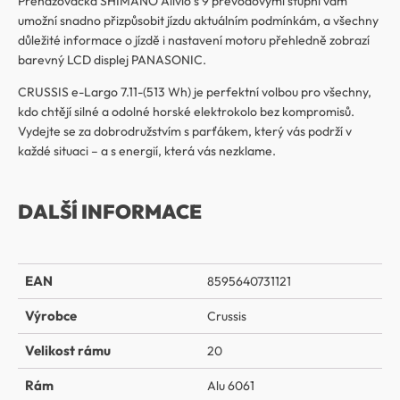
Přehazovačka SHIMANO Alivio s 9 převodovými stupni vám
umožní snadno přizpůsobit jízdu aktuálním podmínkám, a všechny
důležité informace o jízdě i nastavení motoru přehledně zobrazí
barevný LCD displej PANASONIC.
CRUSSIS e-Largo 7.11-(513 Wh) je perfektní volbou pro všechny,
kdo chtějí silné a odolné horské elektrokolo bez kompromisů.
Vydejte se za dobrodružstvím s parťákem, který vás podrží v
každé situaci – a s energií, která vás nezklame.
DALŠÍ INFORMACE
EAN
8595640731121
Výrobce
Crussis
Velikost rámu
20
Rám
Alu 6061