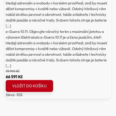
hledají adrenalin a svobodu v horském prostředí, aniž by museli
dělat kompromisy v kvalitě nebo výbavě. Odolný hliníkový rám
nabízí skvělou pevnost a obratnost, takže zvládnete i technicky
složité pasáže a náročné traily. Srdcem tohoto stroje je baterie
[…]
e-Guera 10.11: Objevujte náročný terén s maximální jistotou a
výkonem Elektrokolo e-Guera 10.11 je určeno jezdcům, kteří
hledají adrenalin a svobodu v horském prostředí, aniž by museli
dělat kompromisy v kvalitě nebo výbavě. Odolný hliníkový rám
nabízí skvělou pevnost a obratnost, takže zvládnete i technicky
složité pasáže a náročné traily. Srdcem tohoto stroje je baterie
[…]
73 990
Kč
Původní
Aktuální
66 591
Kč
cena
cena
VLOŽIT DO KOŠÍKU
byla:
je:
Sleva -10%
73
66
990 Kč.
591 Kč.