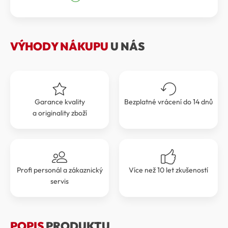
byla:
je:
42
38
990 Kč.
691 Kč.
VÝHODY NÁKUPU
U NÁS
Garance kvality
Bezplatné vrácení do 14 dnů
a originality zboží
Profi personál a zákaznický
Více než 10 let zkušeností
servis
POPIS
PRODUKTU