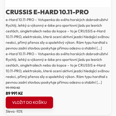
CRUSSIS E-HARD 10.11-PRO
e-Hard 10.11-PRO – Vstupenka do světa horských dobrodružství
Rychlý, lehký a výkonný e-bike pro sportovní jízdu po lesních
cestách, singletrailech nebo do kopce – to je CRUSSIS e-Hard
10.11-PRO, elektrokolo, které ocení aktivní jezdci hledající svižnou
reakci, přímý přenos síly a spolehlivý výkon. Rám typu hardtail s
pevnou zadní stavbou poskytuje přímou odezvu a stabilní […]
e-Hard 10.11-PRO – Vstupenka do světa horských dobrodružství
Rychlý, lehký a výkonný e-bike pro sportovní jízdu po lesních
cestách, singletrailech nebo do kopce – to je CRUSSIS e-Hard
10.11-PRO, elektrokolo, které ocení aktivní jezdci hledající svižnou
reakci, přímý přenos síly a spolehlivý výkon. Rám typu hardtail s
pevnou zadní stavbou poskytuje přímou odezvu a stabilní […]
99 990
Kč
Původní
Aktuální
89 991
Kč
cena
cena
VLOŽIT DO KOŠÍKU
byla:
je:
Sleva -10%
99
89