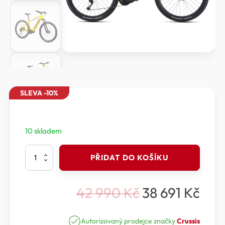
SLEVA -10%
10 skladem
Crussis
PŘIDAT DO KOŠÍKU
e-
Largo
7.11
42 990
Kč
38 691
Kč
množství
Původní
Aktuální
cena
cena
Autorizovaný prodejce značky
Crussis