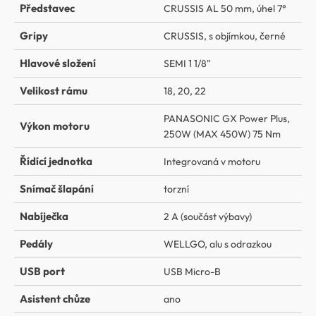
Představec
CRUSSIS AL 50 mm, úhel 7°
Gripy
CRUSSIS, s objímkou, černé
Hlavové složení
SEMI 1 1/8"
Velikost rámu
18, 20, 22
PANASONIC GX Power Plus,
Výkon motoru
250W (MAX 450W) 75 Nm
Řídící jednotka
Integrovaná v motoru
Snímač šlapání
torzní
Nabíječka
2 A (součást výbavy)
Pedály
WELLGO, alu s odrazkou
USB port
USB Micro-B
Asistent chůze
ano