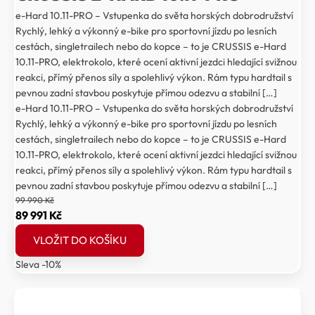
e-Hard 10.11-PRO – Vstupenka do světa horských dobrodružství
Rychlý, lehký a výkonný e-bike pro sportovní jízdu po lesních
cestách, singletrailech nebo do kopce – to je CRUSSIS e-Hard
10.11-PRO, elektrokolo, které ocení aktivní jezdci hledající svižnou
reakci, přímý přenos síly a spolehlivý výkon. Rám typu hardtail s
pevnou zadní stavbou poskytuje přímou odezvu a stabilní […]
e-Hard 10.11-PRO – Vstupenka do světa horských dobrodružství
Rychlý, lehký a výkonný e-bike pro sportovní jízdu po lesních
cestách, singletrailech nebo do kopce – to je CRUSSIS e-Hard
10.11-PRO, elektrokolo, které ocení aktivní jezdci hledající svižnou
reakci, přímý přenos síly a spolehlivý výkon. Rám typu hardtail s
pevnou zadní stavbou poskytuje přímou odezvu a stabilní […]
99 990
Kč
Původní
Aktuální
89 991
Kč
cena
cena
VLOŽIT DO KOŠÍKU
byla:
je:
Sleva -10%
99
89
990 Kč.
991 Kč.