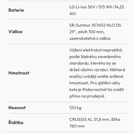
LG Li-Ion 36V / 513 Wh (14,25
Baterie
Ah)
SR-Suntour XCM32 NLO DS
Vidlice
29", zdvih 100 mm,
uzamykatelná z vidlice
Vážení elektrokol neprobíhá
podle žádného zavedeného
standardu, kterého by se
drželi všichni výrobci. Některé
Hmotnost
značky uvádějí uměle snížené
hmotnosti. Pro zjištění váhy
kola je třeba nechat ho zvážit
přímo na prodejně.
Nosnost
120 kg
CRUSSIS AL 31,8 mm, šířka
Řídítka
760 mm