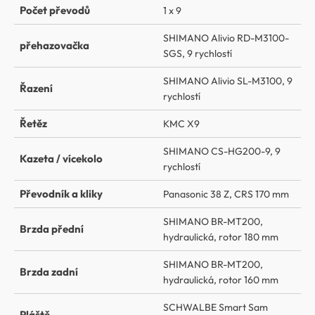
Počet převodů
1 x 9
SHIMANO Alivio RD-M3100-
přehazovačka
SGS, 9 rychlostí
SHIMANO Alivio SL-M3100, 9
Řazení
rychlostí
Řetěz
KMC X9
SHIMANO CS-HG200-9, 9
Kazeta / vícekolo
rychlostí
Převodník a kliky
Panasonic 38 Z, CRS 170 mm
SHIMANO BR-MT200,
Brzda přední
hydraulická, rotor 180 mm
SHIMANO BR-MT200,
Brzda zadní
hydraulická, rotor 160 mm
SCHWALBE Smart Sam
Pláště