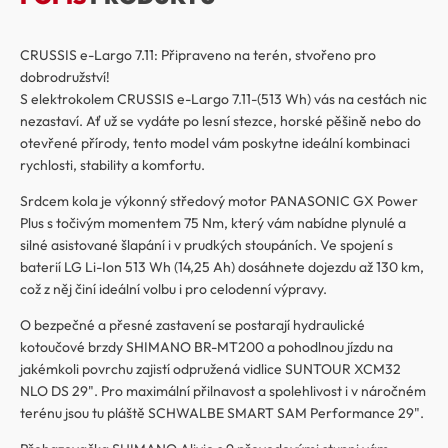
CRUSSIS e-Largo 7.11: Připraveno na terén, stvořeno pro
dobrodružství!
S elektrokolem CRUSSIS e-Largo 7.11-(513 Wh) vás na cestách nic
nezastaví. Ať už se vydáte po lesní stezce, horské pěšině nebo do
otevřené přírody, tento model vám poskytne ideální kombinaci
rychlosti, stability a komfortu.
Srdcem kola je výkonný středový motor PANASONIC GX Power
Plus s točivým momentem 75 Nm, který vám nabídne plynulé a
silné asistované šlapání i v prudkých stoupáních. Ve spojení s
baterií LG Li-Ion 513 Wh (14,25 Ah) dosáhnete dojezdu až 130 km,
což z něj činí ideální volbu i pro celodenní výpravy.
O bezpečné a přesné zastavení se postarají hydraulické
kotoučové brzdy SHIMANO BR-MT200 a pohodlnou jízdu na
jakémkoli povrchu zajistí odpružená vidlice SUNTOUR XCM32
NLO DS 29". Pro maximální přilnavost a spolehlivost i v náročném
terénu jsou tu pláště SCHWALBE SMART SAM Performance 29".