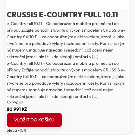
CRUSSIS E-COUNTRY FULL 10.11
e-Country full 10.11 – Celoodpružená mobilita pro město i do
přírody Zažijte pohodlí, stabilitu a výkon s modelem CRUSSIS e-
Country full 10.11 – celoodpruženým elektrokolem, které je jako
stvořené pro pohodové výlety i každodenní cesty. Rám s nízkým
nástupem usnadňuje nasedání i sesedání, což ocení nejen
rekreační jezdci, ale i ti, kdo hledají komfort v […]
e-Country full 10.11 – Celoodpružená mobilita pro město i do
přírody Zažijte pohodlí, stabilitu a výkon s modelem CRUSSIS e-
Country full 10.11 – celoodpruženým elektrokolem, které je jako
stvořené pro pohodové výlety i každodenní cesty. Rám s nízkým
nástupem usnadňuje nasedání i sesedání, což ocení nejen
rekreační jezdci, ale i ti, kdo hledají komfort v […]
89 990
Kč
Původní
Aktuální
80 991
Kč
cena
cena
VLOŽIT DO KOŠÍKU
byla:
je:
Sleva -10%
89
80