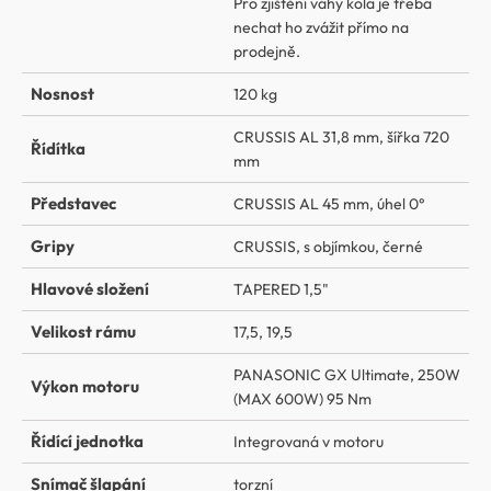
Pro zjištění váhy kola je třeba
nechat ho zvážit přímo na
prodejně.
Nosnost
120 kg
CRUSSIS AL 31,8 mm, šířka 720
Řídítka
mm
Představec
CRUSSIS AL 45 mm, úhel 0°
Gripy
CRUSSIS, s objímkou, černé
Hlavové složení
TAPERED 1,5"
Velikost rámu
17,5, 19,5
PANASONIC GX Ultimate, 250W
Výkon motoru
(MAX 600W) 95 Nm
Řídící jednotka
Integrovaná v motoru
Snímač šlapání
torzní