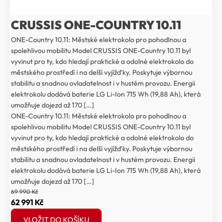
CRUSSIS ONE-COUNTRY 10.11
ONE-Country 10.11: Městské elektrokolo pro pohodlnou a
spolehlivou mobilitu Model CRUSSIS ONE-Country 10.11 byl
vyvinut pro ty, kdo hledají praktické a odolné elektrokolo do
městského prostředí i na delší vyjížďky. Poskytuje výbornou
stabilitu a snadnou ovladatelnost i v hustém provozu. Energii
elektrokolu dodává baterie LG Li-Ion 715 Wh (19,88 Ah), která
umožňuje dojezd až 170 […]
ONE-Country 10.11: Městské elektrokolo pro pohodlnou a
spolehlivou mobilitu Model CRUSSIS ONE-Country 10.11 byl
vyvinut pro ty, kdo hledají praktické a odolné elektrokolo do
městského prostředí i na delší vyjížďky. Poskytuje výbornou
stabilitu a snadnou ovladatelnost i v hustém provozu. Energii
elektrokolu dodává baterie LG Li-Ion 715 Wh (19,88 Ah), která
umožňuje dojezd až 170 […]
69 990
Kč
Původní
Aktuální
62 991
Kč
cena
cena
VLOŽIT DO KOŠÍKU