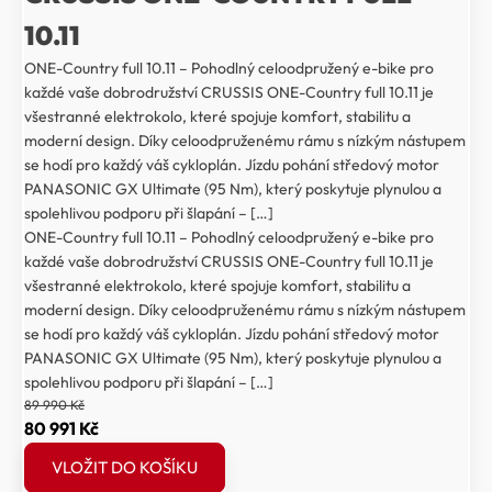
10.11
ONE-Country full 10.11 – Pohodlný celoodpružený e-bike pro
každé vaše dobrodružství CRUSSIS ONE-Country full 10.11 je
všestranné elektrokolo, které spojuje komfort, stabilitu a
moderní design. Díky celoodpruženému rámu s nízkým nástupem
se hodí pro každý váš cykloplán. Jízdu pohání středový motor
PANASONIC GX Ultimate (95 Nm), který poskytuje plynulou a
spolehlivou podporu při šlapání – […]
ONE-Country full 10.11 – Pohodlný celoodpružený e-bike pro
každé vaše dobrodružství CRUSSIS ONE-Country full 10.11 je
všestranné elektrokolo, které spojuje komfort, stabilitu a
moderní design. Díky celoodpruženému rámu s nízkým nástupem
se hodí pro každý váš cykloplán. Jízdu pohání středový motor
PANASONIC GX Ultimate (95 Nm), který poskytuje plynulou a
spolehlivou podporu při šlapání – […]
89 990
Kč
Původní
Aktuální
80 991
Kč
cena
cena
VLOŽIT DO KOŠÍKU
byla:
je: