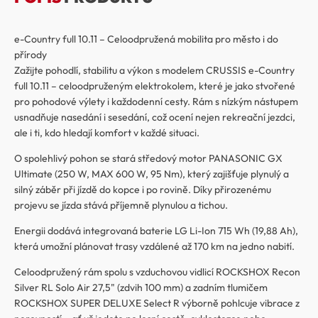
e-Country full 10.11 – Celoodpružená mobilita pro město i do
přírody
Zažijte pohodlí, stabilitu a výkon s modelem CRUSSIS e-Country
full 10.11 – celoodpruženým elektrokolem, které je jako stvořené
pro pohodové výlety i každodenní cesty. Rám s nízkým nástupem
usnadňuje nasedání i sesedání, což ocení nejen rekreační jezdci,
ale i ti, kdo hledají komfort v každé situaci.
O spolehlivý pohon se stará středový motor PANASONIC GX
Ultimate (250 W, MAX 600 W, 95 Nm), který zajišťuje plynulý a
silný záběr při jízdě do kopce i po rovině. Díky přirozenému
projevu se jízda stává příjemně plynulou a tichou.
Energii dodává integrovaná baterie LG Li-Ion 715 Wh (19,88 Ah),
která umožní plánovat trasy vzdálené až 170 km na jedno nabití.
Celoodpružený rám spolu s vzduchovou vidlicí ROCKSHOX Recon
Silver RL Solo Air 27,5" (zdvih 100 mm) a zadním tlumičem
ROCKSHOX SUPER DELUXE Select R výborně pohlcuje vibrace z