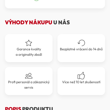
byla:
je:
89
80
990 Kč.
991 Kč.
VÝHODY NÁKUPU
U NÁS
Garance kvality
Bezplatné vrácení do 14 dnů
a originality zboží
Profi personál a zákaznický
Více než 10 let zkušeností
servis
POPIS
PRODUKTU