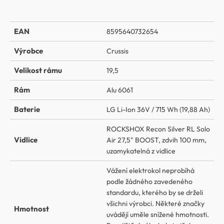
EAN
8595640732654
Výrobce
Crussis
Velikost rámu
19,5
Rám
Alu 6061
Baterie
LG Li-Ion 36V / 715 Wh (19,88 Ah)
ROCKSHOX Recon Silver RL Solo
Vidlice
Air 27,5" BOOST, zdvih 100 mm,
uzamykatelná z vidlice
Vážení elektrokol neprobíhá
podle žádného zavedeného
standardu, kterého by se drželi
všichni výrobci. Některé značky
Hmotnost
uvádějí uměle snížené hmotnosti.