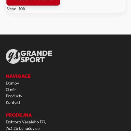
byla:
je:
Sleva -10%
69
62
990 Kč.
991 Kč.
GRANDE
SPORT
NAVIGACE
Domov
O nás
Produkty
Kontakt
PRODEJNA
Doktora Veselého 177,
763 26 Luhačovice