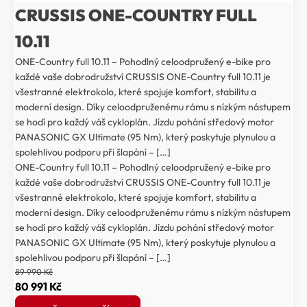
CRUSSIS ONE-COUNTRY FULL
10.11
ONE-Country full 10.11 – Pohodlný celoodpružený e-bike pro
každé vaše dobrodružství CRUSSIS ONE-Country full 10.11 je
všestranné elektrokolo, které spojuje komfort, stabilitu a
moderní design. Díky celoodpruženému rámu s nízkým nástupem
se hodí pro každý váš cykloplán. Jízdu pohání středový motor
PANASONIC GX Ultimate (95 Nm), který poskytuje plynulou a
spolehlivou podporu při šlapání – […]
ONE-Country full 10.11 – Pohodlný celoodpružený e-bike pro
každé vaše dobrodružství CRUSSIS ONE-Country full 10.11 je
všestranné elektrokolo, které spojuje komfort, stabilitu a
moderní design. Díky celoodpruženému rámu s nízkým nástupem
se hodí pro každý váš cykloplán. Jízdu pohání středový motor
PANASONIC GX Ultimate (95 Nm), který poskytuje plynulou a
spolehlivou podporu při šlapání – […]
89 990
Kč
Původní
Aktuální
80 991
Kč
cena
cena