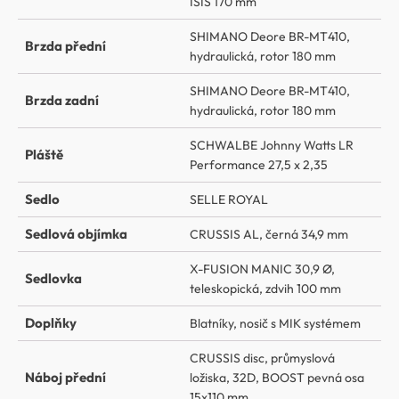
ISIS 170 mm
SHIMANO Deore BR-MT410,
Brzda přední
hydraulická, rotor 180 mm
SHIMANO Deore BR-MT410,
Brzda zadní
hydraulická, rotor 180 mm
SCHWALBE Johnny Watts LR
Pláště
Performance 27,5 x 2,35
Sedlo
SELLE ROYAL
Sedlová objímka
CRUSSIS AL, černá 34,9 mm
X-FUSION MANIC 30,9 Ø,
Sedlovka
teleskopická, zdvih 100 mm
Doplňky
Blatníky, nosič s MIK systémem
CRUSSIS disc, průmyslová
Náboj přední
ložiska, 32D, BOOST pevná osa
15x110 mm