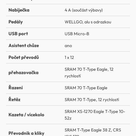
Nabíječka
4 A (součást výbavy)
Pedály
WELLGO, alu s odrazkou
USB port
USB Micro-B
Asistent chůze
ano
Počet převodů
1 x 12
SRAM 70 T-Type Eagle, 12
přehazovačka
rychlostí
Řazení
SRAM 70 T-Type Eagle
Řetěz
SRAM 70 T-Type, 12 rychlostí
SRAM XS-1270 Eagle T-Type 10-
Kazeta / vícekolo
52z
SRAM T-Type Eagle 38 Z, CRS
Převodník a kliky