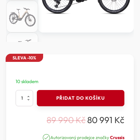
SLEVA -10%
10 skladem
Crussis
PŘIDAT DO KOŠÍKU
e-
Country
full
89 990
Kč
80 991
Kč
10.11
Původní
Aktuální
množství
cena
cena
Autorizovaný prodejce značky
Crussis