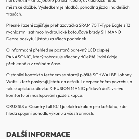
nerovností – ať už jedete po lesní cestě, cyklostezce nebo
městské dlažbě. Výsledkem je hladká, pohodlná jízda i na delších
trasách.
Přesné řazení zajišťuje přehazovačka SRAM 70 T-Type Eagle s 12
rychlostmi, zatímco hydraulické kotoučové brzdy SHIMANO
Deore poskytují jistotu za všech podmínek.
O informační přehled se postará barevný LCD displej
PANASONIC, který zobrazuje všechny důležité jízdní údaje
přehledně a v reálném čase.
O stabilní kontakt s terénem se starají pláště SCHWALBE Johnny
Watts, které poskytují jistotu na asfaltu i nezpevněném povrchu, a
teleskopická sedlovka X-FUSION MANIC přidává další vrstvu
komfortu při nastupování i jízdě z kopce.
CRUSSIS e-Country full 10.11 je elektrokolem pro každého, kdo
hledá spojení pohodlí, výkonu a všestrannosti.
DALŠÍ INFORMACE