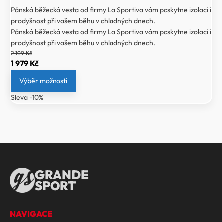
Pánská běžecká vesta od firmy La Sportiva vám poskytne izolaci i
prodyšnost při vašem běhu v chladných dnech.
Pánská běžecká vesta od firmy La Sportiva vám poskytne izolaci i
prodyšnost při vašem běhu v chladných dnech.
2 199
Kč
Původní
Aktuální
1 979
Kč
cena
cena
Výběr možností
byla:
je:
Sleva -10%
2
1
199 Kč.
979 Kč.
GRANDE
SPORT
NAVIGACE