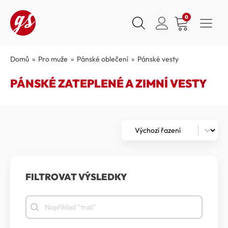
0
Domů
»
Pro muže
»
Pánské oblečení
»
Pánské vesty
PÁNSKÉ ZATEPLENÉ A ZIMNÍ VESTY
Zoradenie
Sort content
FILTROVAT VÝSLEDKY
Filtrovat výsledky
Filtrovat výsledky