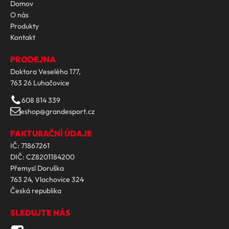
Domov
O nás
Produkty
Kontakt
PRODEJNA
Doktora Veselého 177,
763 26 Luhačovice
608 814 339
eshop@grandesport.cz
FAKTURAČNÍ ÚDAJE
IČ: 71867261
DIČ: CZ8201184200
Přemysl Doruška
763 24, Vlachovice 324
Česká republika
SLEDUJTE NÁS