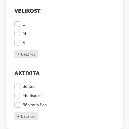
VELIKOST
Velikost
L
M
S
+ Ukaž víc
AKTIVITA
Aktivita
Běhání
Multisport
Běh na lyžích
+ Ukaž víc