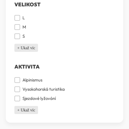
VELIKOST
Velikost
L
M
S
+ Ukaž víc
AKTIVITA
Aktivita
Alpinismus
Vysokohorská turistika
Sjezdové lyžování
+ Ukaž víc