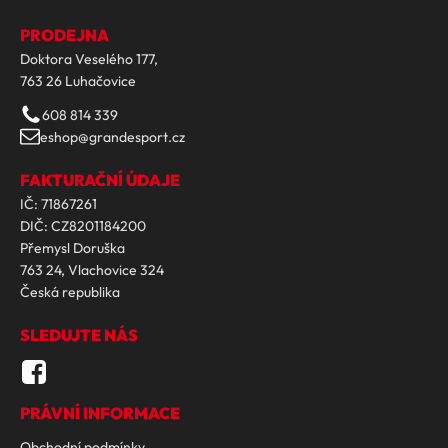
PRODEJNA
Doktora Veselého 177,
763 26 Luhačovice
608 814 339
eshop@grandesport.cz
FAKTURAČNÍ ÚDAJE
IČ: 71867261
DIČ: CZ8201184200
Přemysl Doruška
763 24, Vlachovice 324
Česká republika
SLEDUJTE NÁS
PRÁVNÍ INFORMACE
Obchodní podmínky