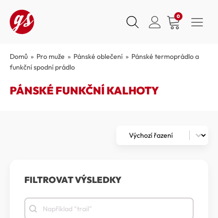
0
Domů
»
Pro muže
»
Pánské oblečení
»
Pánské termoprádlo a
funkční spodní prádlo
PÁNSKÉ FUNKČNÍ KALHOTY
Zoradenie
Sort content
FILTROVAT VÝSLEDKY
Filtrovat výsledky
Filtrovat výsledky