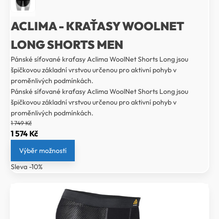
ACLIMA - KRAŤASY WOOLNET
LONG SHORTS MEN
Pánské síťované kraťasy Aclima WoolNet Shorts Long jsou
špičkovou základní vrstvou určenou pro aktivní pohyb v
proměnlivých podmínkách.
Pánské síťované kraťasy Aclima WoolNet Shorts Long jsou
špičkovou základní vrstvou určenou pro aktivní pohyb v
proměnlivých podmínkách.
1 749
Kč
Původní
Aktuální
1 574
Kč
cena
cena
Výběr možností
byla:
je:
Sleva -10%
1
1
749 Kč.
574 Kč.