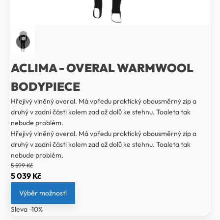
ACLIMA - OVERAL WARMWOOL
BODYPIECE
Hřejivý vlněný overal. Má vpředu praktický obousměrný zip a
druhý v zadní části kolem zad až dolů ke stehnu. Toaleta tak
nebude problém.
Hřejivý vlněný overal. Má vpředu praktický obousměrný zip a
druhý v zadní části kolem zad až dolů ke stehnu. Toaleta tak
nebude problém.
5 599
Kč
Původní
Aktuální
5 039
Kč
cena
cena
Výběr možností
byla:
je:
Sleva -10%
5
5