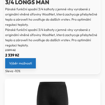
3/4 LONGS MAN
Pánské funkční spodní 3/4 kalhoty z jemné vlny vyrobené z
originální vlněné síťoviny WoolNet, která zachycuje přebytečné
teplo a zároveň ho uvolňuje do dalších vrstev. Pro optimální
regulaci teploty.
Pánské funkční spodní 3/4 kalhoty z jemné vlny vyrobené z
originální vlněné síťoviny WoolNet, která zachycuje přebytečné
teplo a zároveň ho uvolňuje do dalších vrstev. Pro optimální
regulaci teploty.
2 599
Kč
Původní
Aktuální
2 339
Kč
cena
cena
Výběr možností
byla:
je:
Sleva -10%
2
2
599 Kč.
339 Kč.