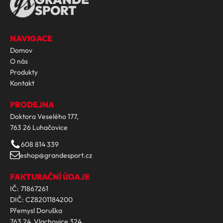
SPORT
NAVIGACE
Domov
O nás
Produkty
Kontakt
PRODEJNA
Doktora Veselého 177,
763 26 Luhačovice
608 814 339
eshop@grandesport.cz
FAKTURAČNÍ ÚDAJE
IČ: 71867261
DIČ: CZ8201184200
Přemysl Doruška
763 24, Vlachovice 324