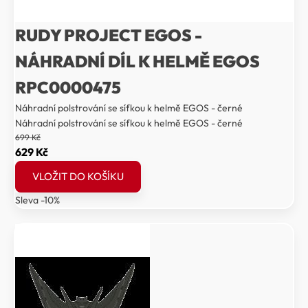
RUDY PROJECT EGOS -
NÁHRADNÍ DÍL K HELMĚ EGOS
RPC0000475
Náhradní polstrování se síťkou k helmě EGOS - černé
Náhradní polstrování se síťkou k helmě EGOS - černé
699
Kč
Původní
Aktuální
629
Kč
cena
cena
VLOŽIT DO KOŠÍKU
byla:
je:
Sleva -10%
699 Kč.
629 Kč.