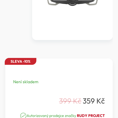
SLEVA -10%
Není skladem
399
Kč
359
Kč
Původní
Aktuální
cena
cena
Autorizovaný prodejce značky
RUDY PROJECT