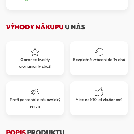
byla:
je:
399 Kč.
359 Kč.
VÝHODY NÁKUPU
U NÁS
Garance kvality
Bezplatné vrácení do 14 dnů
a originality zboží
Profi personál a zákaznický
Více než 10 let zkušeností
servis
POPIS
PRODUKTU