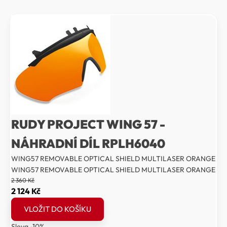
RUDY PROJECT WING 57 -
NÁHRADNÍ DÍL RPLH6040
WING57 REMOVABLE OPTICAL SHIELD MULTILASER ORANGE
WING57 REMOVABLE OPTICAL SHIELD MULTILASER ORANGE
2 360
Kč
Původní
Aktuální
2 124
Kč
cena
cena
VLOŽIT DO KOŠÍKU
byla:
je:
Sleva -10%