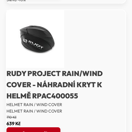
2
2
360 Kč.
124 Kč.
RUDY PROJECT RAIN/WIND
COVER - NÁHRADNÍ KRYT K
HELMĚ RPAC400055
HELMET RAIN / WIND COVER
HELMET RAIN / WIND COVER
710
Kč
Původní
Aktuální
639
Kč
cena
cena