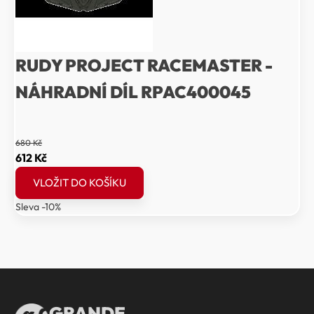
RUDY PROJECT RACEMASTER -
NÁHRADNÍ DÍL RPAC400045
680
Kč
Původní
Aktuální
612
Kč
cena
cena
VLOŽIT DO KOŠÍKU
byla:
je:
Sleva -10%
680 Kč.
612 Kč.
GRANDE