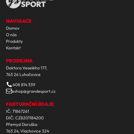
SPORT
NAVIGACE
Domov
O nás
Produkty
Kontakt
PRODEJNA
Doktora Veselého 177,
763 26 Luhačovice
608 814 339
eshop@grandesport.cz
FAKTURAČNÍ ÚDAJE
IČ: 71867261
DIČ: CZ8201184200
Přemysl Doruška
763 24, Vlachovice 324