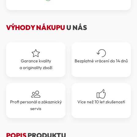
byla:
je:
590 Kč.
531 Kč.
VÝHODY NÁKUPU
U NÁS
Garance kvality
Bezplatné vrácení do 14 dnů
a originality zboží
Profi personál a zákaznický
Více než 10 let zkušeností
servis
POPIS
PRODUKTU