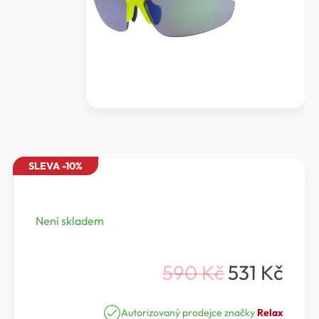
SLEVA -10%
Není skladem
590
Kč
531
Kč
Původní
Aktuální
cena
cena
Autorizovaný prodejce značky
Relax