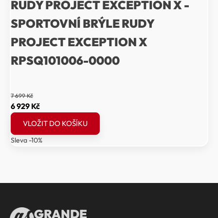
RUDY PROJECT EXCEPTION X -
SPORTOVNÍ BRÝLE RUDY
PROJECT EXCEPTION X
RPSQ101006-0000
7 699
Kč
Původní
Aktuální
6 929
Kč
cena
cena
VLOŽIT DO KOŠÍKU
byla:
je:
Sleva -10%
7
6
699 Kč.
929 Kč.
GRANDE