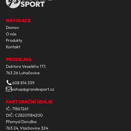
SPORT
NAVIGACE
Domov
O nás
Produkty
Kontakt
PRODEJNA
Doktora Veselého 177,
763 26 Luhačovice
608 814 339
eshop@grandesport.cz
FAKTURAČNÍ ÚDAJE
IČ: 71867261
DIČ: CZ8201184200
Přemysl Doruška
763 24, Vlachovice 324