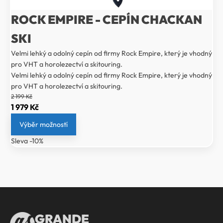
ROCK EMPIRE - CEPÍN CHACKAN
SKI
Velmi lehký a odolný cepín od firmy Rock Empire, který je vhodný
pro VHT a horolezectví a skitouring.
Velmi lehký a odolný cepín od firmy Rock Empire, který je vhodný
pro VHT a horolezectví a skitouring.
2 199
Kč
Původní
Aktuální
1 979
Kč
cena
cena
Výběr možností
byla:
je:
Sleva -10%
2
1
199 Kč.
979 Kč.
GRANDE