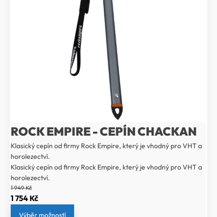
ROCK EMPIRE - CEPÍN CHACKAN
Klasický cepín od firmy Rock Empire, který je vhodný pro VHT a
horolezectví.
Klasický cepín od firmy Rock Empire, který je vhodný pro VHT a
horolezectví.
1 949
Kč
Původní
Aktuální
1 754
Kč
cena
cena
Výběr možností