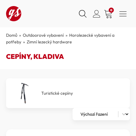
0
Domů
»
Outdoorové vybavení
»
Horolezecké vybavení a
potřeby
»
Zimní lezecký hardware
CEPÍNY, KLADIVA
Turistické cepíny
Zoradenie
Sort content