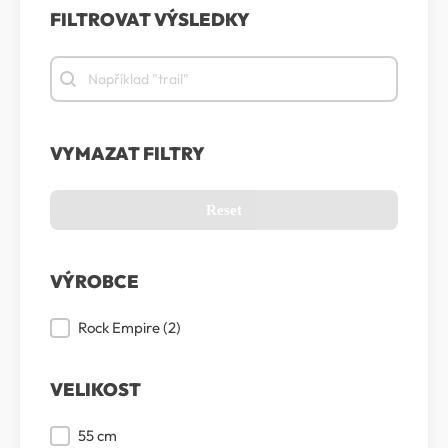
FILTROVAT VÝSLEDKY
Filtrovat výsledky
Filtrovat výsledky
VYMAZAT FILTRY
Reset
VÝROBCE
Výrobce
Rock Empire
(2)
VELIKOST
Velikost
55 cm