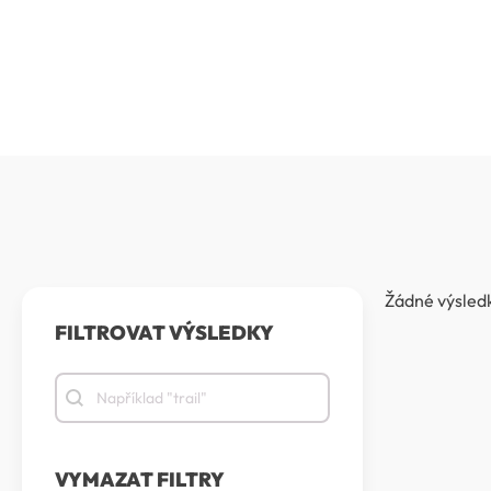
Žádné výsledk
FILTROVAT VÝSLEDKY
Filtrovat výsledky
Filtrovat výsledky
VYMAZAT FILTRY