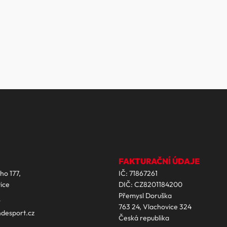
FAKTURAČNÍ ÚDAJE
ho 177,
IČ: 71867261
ice
DIČ: CZ8201184200
Přemysl Doruška
9
763 24, Vlachovice 324
desport.cz
Česká republika