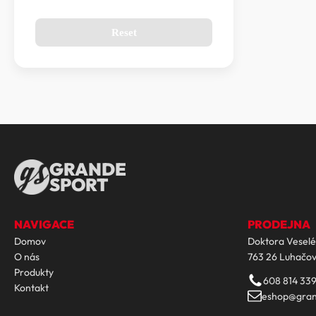
Reset
GRANDE
SPORT
NAVIGACE
PRODEJNA
Domov
Doktora Veselé
O nás
763 26 Luhačov
Produkty
608 814 33
Kontakt
eshop@gran